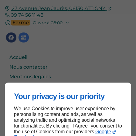
27 Avenue Jean Jaurès,
08130
ATTIGNY
09 74 56 11 48
Fermé
⋅ Ouvre à 08:00
Accueil
Nous contacter
Mentions légales
Plan du site
Your privacy is our priority
We use Cookies to improve user experience by
Haut de page
personalising content and ads, as well as
analyzing traffic and optimizing social networks
functionalities. By clicking "I Agree" you consent to
the use of Cookies from our providers
Google