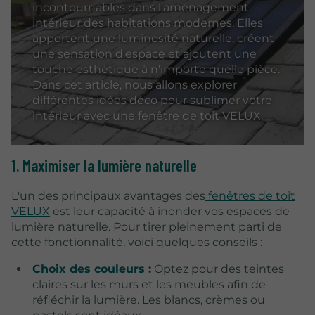
incontournables dans l'aménagement
intérieur des habitations modernes. Elles
apportent une luminosité naturelle, créent
une sensation d'espace et ajoutent une
touche esthétique à n'importe quelle pièce.
Dans cet article, nous allons explorer
différentes idées déco pour sublimer votre
intérieur avec une fenêtre de toit VELUX.
1. Maximiser la lumière naturelle
L'un des principaux avantages des
fenêtres de toit
VELUX
est leur capacité à inonder vos espaces de
lumière naturelle. Pour tirer pleinement parti de
cette fonctionnalité, voici quelques conseils :
Choix des couleurs :
Optez pour des teintes
claires sur les murs et les meubles afin de
réfléchir la lumière. Les blancs, crèmes ou