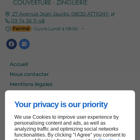
27 Avenue Jean Jaurès,
08130
ATTIGNY
09 74 56 11 48
Fermé
⋅ Ouvre Lundi à 08:00
Accueil
Nous contacter
Mentions légales
Plan du site
Your privacy is our priority
We use Cookies to improve user experience by
Haut de page
personalising content and ads, as well as
analyzing traffic and optimizing social networks
functionalities. By clicking "I Agree" you consent to