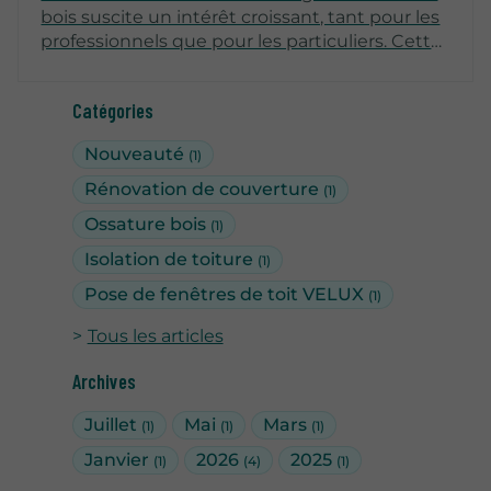
bois suscite un intérêt croissant, tant pour les
professionnels que pour les particuliers. Cette
solution architecturale présente de nombreux
avantages, allant de l'esthétique à l'écologie,
Catégories
sans oublier la durabilité et la fonctionnalité.
Dans cet article, nous explorerons en
Nouveauté
(1)
profondeur les atouts d'un hangar en ossature
bois, en abordant plusieurs aspects clés.
Rénovation de couverture
(1)
Ossature bois
(1)
Isolation de toiture
(1)
Pose de fenêtres de toit VELUX
(1)
Tous les articles
Archives
Juillet
Mai
Mars
(1)
(1)
(1)
Janvier
2026
2025
(1)
(4)
(1)