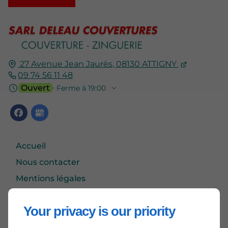
27 Avenue Jean Jaurès,
08130
ATTIGNY
09 74 56 11 48
Ouvert
⋅ Ferme à 19:00
Accueil
Nous contacter
Mentions légales
Plan du site
Your privacy is our priority